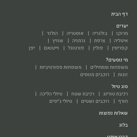
דף הבית
יעדים
מרוקו
בולגריה
אוסטריה
הולנד
איטליה
צרפת
גרמניה
שוויץ
קפריסין
פולין
פורטוגל
וייטנאם
יפן
מי נוסעים?
משפחות ומתחילים
משפחות ספורטיביות
זוגות
רוכבים מנוסים
סוג טיול
רכיבת טורינג
רכיבת שטח
טיולי הליכה
חורף
רוכבים ושטים
טיולי ג’יפים
שאלות נפוצות
בלוג
דברו איתנו